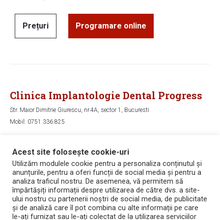
Prețuri
Programare online
Clinica Implantologie Dental Progress
Str. Maior Dimitrie Giurescu, nr.4A, sector 1, Bucuresti
Mobil: 0751.336.825
Hartă
Acest site folosește cookie-uri
Utilizăm modulele cookie pentru a personaliza conținutul și
anunțurile, pentru a oferi funcții de social media și pentru a
Copyright © 2006 - 2026 Dental Progress
analiza traficul nostru. De asemenea, vă permitem să
Politica de confidențialitate
împărtășiți informații despre utilizarea de către dvs. a site-
Politica de utilizare a cookie-urilor
ului nostru cu partenerii noștri de social media, de publicitate
Termeni și condiții
și de analiză care îl pot combina cu alte informații pe care
Bicarbonat de sodiu pentru dinti
le-ați furnizat sau le-ați colectat de la utilizarea serviciilor