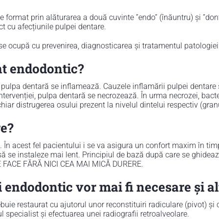
 format prin alăturarea a două cuvinte ”endo” (înăuntru) și ”don
ct cu afecțiunile pulpei dentare.
se ocupă cu prevenirea, diagnosticarea și tratamentul patologiei
nt endodontic?
lpa dentară se inflamează. Cauzele inflamării pulpei dentare s
ntervenției, pulpa dentară se necrozează. În urma necrozei, bact
hiar distrugerea osului prezent la nivelul dintelui respectiv (gra
re?
 În acest fel pacientului i se va asigura un confort maxim în tim
a să se instaleze mai lent. Principiul de bază după care se ghid
FACE FĂRĂ NICI CEA MAI MICĂ DURERE.
 endodontic vor mai fi necesare și 
buie restaurat cu ajutorul unor reconstituiri radiculare (pivot) ș
l specialist și efectuarea unei radiografii retroalveolare.