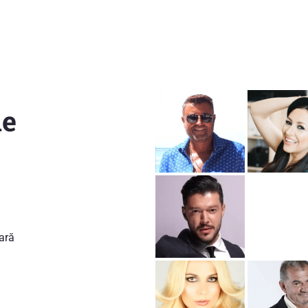
ie
ară