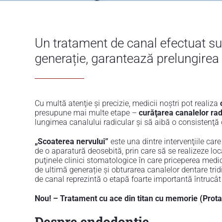
Un tratament de canal efectuat sub
generație, garantează prelungirea s
Cu multă atenţie şi precizie, medicii noştri pot realiza
presupune mai multe etape –
curăţarea canalelor rad
lungimea canalului radicular şi să aibă o consistenţ
„Scoaterea nervului”
este una dintre intervenţiile car
de o aparatură deosebită, prin care să se realizeze lo
puţinele clinici stomatologice în care priceperea medici
de ultimă generație și obturarea canalelor dentare trid
de canal reprezintă o etapă foarte importantă întrucât 
Nou! – Tratament cu ace din titan cu memorie (Prota
Despre endodontie