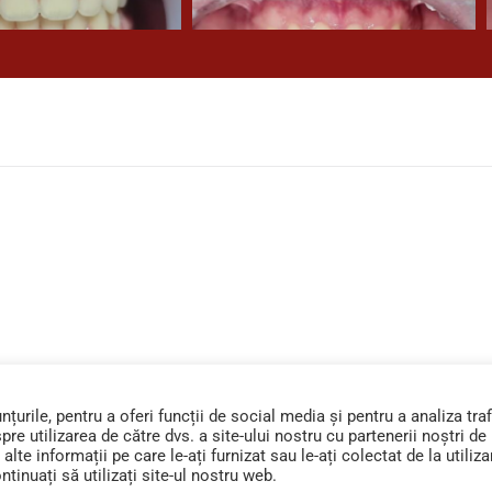
urile, pentru a oferi funcții de social media și pentru a analiza traf
e utilizarea de către dvs. a site-ului nostru cu partenerii noștri de
lte informații pe care le-ați furnizat sau le-ați colectat de la utiliz
tinuați să utilizați site-ul nostru web.