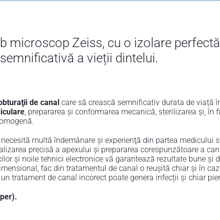
 microscop Zeiss, cu o izolare perfectă 
emnificativă a vieții dintelui.
obturaţii de canal
care să crească semnificativ durata de viață în
iculare
, prepararea şi conformarea mecanică, sterilizarea şi, în f
ă omogenă.
e necesită multă îndemânare şi experienţă din partea medicului st
calizarea precisă a apexului şi prepararea corespunzătoare a can
lor şi noile tehnici electronice vă garantează rezultate bune şi d
imensional, fac din tratamentul de canal o reușită chiar și în caz
un tratament de canal incorect poate genera infecții și chiar pier
per).