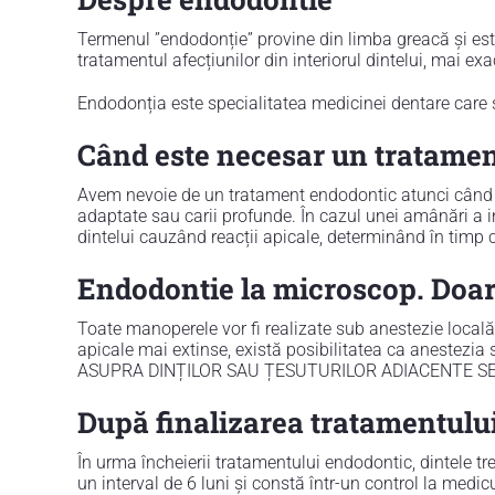
Termenul ”endodonție” provine din limba greacă și este
tratamentul afecțiunilor din interiorul dintelui, mai exa
Endodonția este specialitatea medicinei dentare care 
Când este necesar un tratame
Avem nevoie de un tratament endodontic atunci când pu
adaptate sau carii profunde. În cazul unei amânări a i
dintelui cauzând reacții apicale, determinând în timp c
Endodontie la microscop. Doa
Toate manoperele vor fi realizate sub anestezie locală.
apicale mai extinse, există posibilitatea ca anestezi
ASUPRA DINȚILOR SAU ȚESUTURILOR ADIACENTE SE 
După finalizarea tratamentului
În urma încheierii tratamentului endodontic, dintele tre
un interval de 6 luni și constă într-un control la medicu