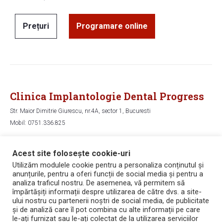
Prețuri
Programare online
Clinica Implantologie Dental Progress
Str. Maior Dimitrie Giurescu, nr.4A, sector 1, Bucuresti
Mobil: 0751.336.825
Hartă
Acest site folosește cookie-uri
Utilizăm modulele cookie pentru a personaliza conținutul și
anunțurile, pentru a oferi funcții de social media și pentru a
Copyright © 2006 - 2026 Dental Progress
analiza traficul nostru. De asemenea, vă permitem să
Politica de confidențialitate
împărtășiți informații despre utilizarea de către dvs. a site-
Politica de utilizare a cookie-urilor
ului nostru cu partenerii noștri de social media, de publicitate
Termeni și condiții
și de analiză care îl pot combina cu alte informații pe care
Bicarbonat de sodiu pentru dinti
le-ați furnizat sau le-ați colectat de la utilizarea serviciilor