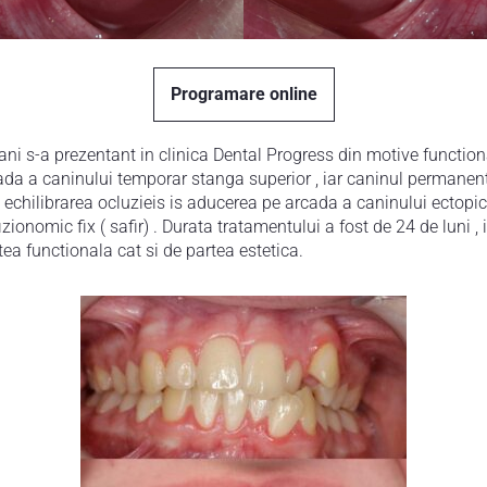
Programare online
ani s-a prezentant in clinica Dental Progress din motive functiona
ada a caninului temporar stanga superior , iar caninul permanent
it echilibrarea ocluzieis is aducerea pe arcada a caninului ecto
zionomic fix ( safir) . Durata tratamentului a fost de 24 de luni ,
ea functionala cat si de partea estetica.