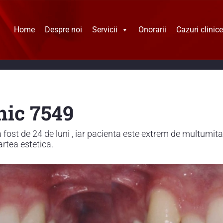
Home
Despre noi
Servicii
Onorarii
Cazuri clinice
nic 7549
 fost de 24 de luni , iar pacienta este extrem de multumita
artea estetica.