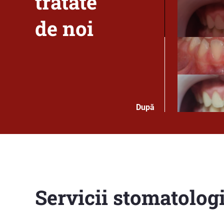
tratate
de noi
După
Servicii stomatolog