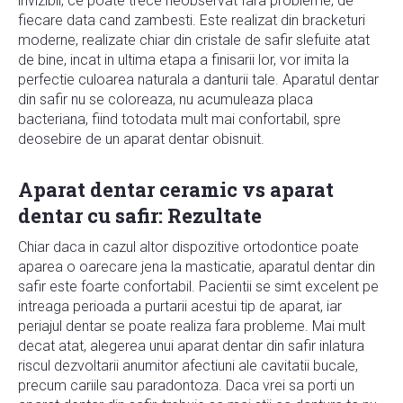
invizibil, ce poate trece neobservat fara probleme, de
fiecare data cand zambesti. Este realizat din bracketuri
moderne, realizate chiar din cristale de safir slefuite atat
de bine, incat in ultima etapa a finisarii lor, vor imita la
perfectie culoarea naturala a danturii tale. Aparatul dentar
din safir nu se coloreaza, nu acumuleaza placa
bacteriana, fiind totodata mult mai confortabil, spre
deosebire de un aparat dentar obisnuit.
Aparat dentar ceramic vs aparat
dentar cu safir: Rezultate
Chiar daca in cazul altor dispozitive ortodontice poate
aparea o oarecare jena la masticatie, aparatul dentar din
safir este foarte confortabil. Pacientii se simt excelent pe
intreaga perioada a purtarii acestui tip de aparat, iar
periajul dentar se poate realiza fara probleme. Mai mult
decat atat, alegerea unui aparat dentar din safir inlatura
riscul dezvoltarii anumitor afectiuni ale cavitatii bucale,
precum cariile sau paradontoza. Daca vrei sa porti un