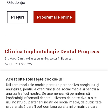
Ortodonţie
Prețuri
Programare online
Clinica Implantologie Dental Progress
Str. Maior Dimitrie Giurescu, nr.4A, sector 1, Bucuresti
Mobil: 0751.336.825
Hartă
Acest site folosește cookie-uri
Utilizăm modulele cookie pentru a personaliza conținutul și
anunțurile, pentru a oferi funcții de social media și pentru a
Copyright © 2006 - 2026 Dental Progress
analiza traficul nostru. De asemenea, vă permitem să
Politica de confidențialitate
împărtășiți informații despre utilizarea de către dvs. a site-
Politica de utilizare a cookie-urilor
ului nostru cu partenerii noștri de social media, de publicitate
Termeni și condiții
și de analiză care îl pot combina cu alte informații pe care
Bicarbonat de sodiu pentru dinti