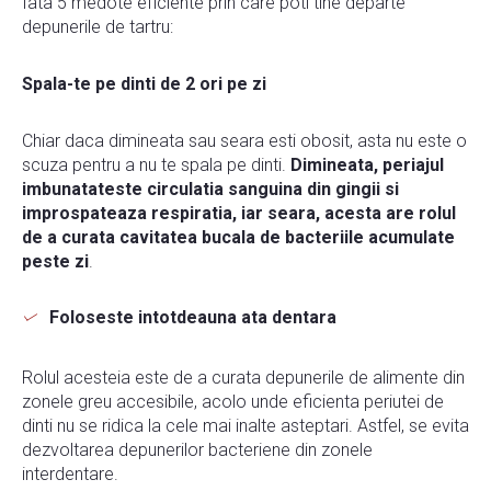
Iata 5 medote eficiente prin care poti tine departe
depunerile de tartru:
Spala-te pe dinti de 2 ori pe zi
Chiar daca dimineata sau seara esti obosit, asta nu este o
scuza pentru a nu te spala pe dinti.
Dimineata, periajul
imbunatateste circulatia sanguina din gingii si
improspateaza respiratia, iar seara, acesta are rolul
de a curata cavitatea bucala de bacteriile acumulate
peste zi
.
Foloseste intotdeauna ata dentara
Rolul acesteia este de a curata depunerile de alimente din
zonele greu accesibile, acolo unde eficienta periutei de
dinti nu se ridica la cele mai inalte asteptari. Astfel, se evita
dezvoltarea depunerilor bacteriene din zonele
interdentare.