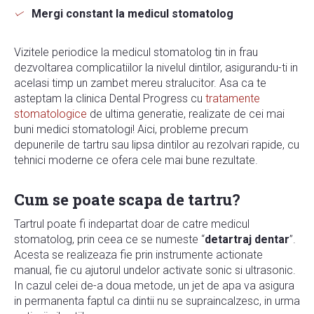
Mergi constant la medicul stomatolog
Vizitele periodice la medicul stomatolog tin in frau
dezvoltarea complicatiilor la nivelul dintilor, asigurandu-ti in
acelasi timp un zambet mereu stralucitor. Asa ca te
asteptam la clinica Dental Progress cu
tratamente
stomatologice
de ultima generatie, realizate de cei mai
buni medici stomatologi! Aici, probleme precum
depunerile de tartru sau lipsa dintilor au rezolvari rapide, cu
tehnici moderne ce ofera cele mai bune rezultate.
Cum se poate scapa de tartru?
Tartrul poate fi indepartat doar de catre medicul
stomatolog, prin ceea ce se numeste “
detartraj dentar
”.
Acesta se realizeaza fie prin instrumente actionate
manual, fie cu ajutorul undelor activate sonic si ultrasonic.
In cazul celei de-a doua metode, un jet de apa va asigura
in permanenta faptul ca dintii nu se supraincalzesc, in urma