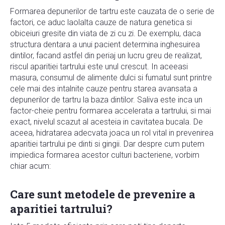
Formarea depunerilor de tartru este cauzata de o serie de
factori, ce aduc laolalta cauze de natura genetica si
obiceiuri gresite din viata de zi cu zi. De exemplu, daca
structura dentara a unui pacient determina inghesuirea
dintilor, facand astfel din periaj un lucru greu de realizat,
riscul aparitiei tartrului este unul crescut. In aceeasi
masura, consumul de alimente dulci si fumatul sunt printre
cele mai des intalnite cauze pentru starea avansata a
depunerilor de tartru la baza dintilor. Saliva este inca un
factor-cheie pentru formarea accelerata a tartrului, si mai
exact, nivelul scazut al acesteia in cavitatea bucala. De
aceea, hidratarea adecvata joaca un rol vital in prevenirea
aparitiei tartrului pe dinti si gingii. Dar despre cum putem
impiedica formarea acestor culturi bacteriene, vorbim
chiar acum:
Care sunt metodele de prevenire a
aparitiei tartrului?