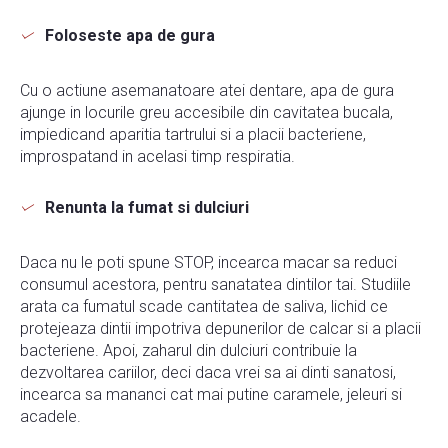
Foloseste apa de gura
Cu o actiune asemanatoare atei dentare, apa de gura
ajunge in locurile greu accesibile din cavitatea bucala,
impiedicand aparitia tartrului si a placii bacteriene,
improspatand in acelasi timp respiratia.
Renunta la fumat si dulciuri
Daca nu le poti spune STOP, incearca macar sa reduci
consumul acestora, pentru sanatatea dintilor tai. Studiile
arata ca fumatul scade cantitatea de saliva, lichid ce
protejeaza dintii impotriva depunerilor de calcar si a placii
bacteriene. Apoi, zaharul din dulciuri contribuie la
dezvoltarea cariilor, deci daca vrei sa ai dinti sanatosi,
incearca sa mananci cat mai putine caramele, jeleuri si
acadele.