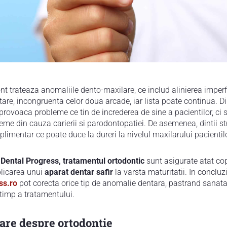
nt trateaza anomaliile dento-maxilare, ce includ alinierea imperfe
entare, incongruenta celor doua arcade, iar lista poate continua. 
provoaca probleme ce tin de increderea de sine a pacientilor, ci s
vreme din cauza carierii si parodontopatiei. De asemenea, dintii s
plimentar ce poate duce la dureri la nivelul maxilarului pacientilo
 Dental Progress, tratamentul ortodontic
sunt asigurate atat copii
plicarea unui
aparat dentar safir
la varsta maturitatii. In concluz
ss.ro
pot corecta orice tip de anomalie dentara, pastrand sanatat
 timp a tratamentului.
are despre ortodontie