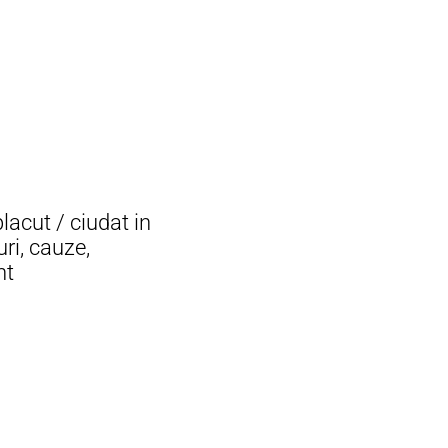
lacut / ciudat in
uri, cauze,
nt