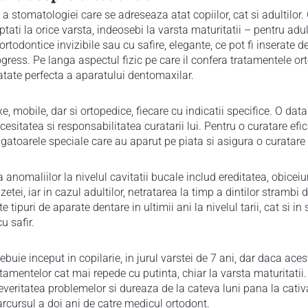
a stomatologiei care se adreseaza atat copiilor, cat si adultilor.
reptati la orice varsta, indeosebi la varsta maturitatii – pentru adu
todontice invizibile sau cu safire, elegante, ce pot fi inserate de c
ress. Pe langa aspectul fizic pe care il confera tratamentele or
atate perfecta a aparatului dentomaxilar.
e, mobile, dar si ortopedice, fiecare cu indicatii specifice. O dat
esitatea si responsabilitatea curatarii lui. Pentru o curatare efi
irigatoarele speciale care au aparut pe piata si asigura o curatare
 anomaliilor la nivelul cavitatii bucale includ ereditatea, obicei
etei, iar in cazul adultilor, netratarea la timp a dintilor strambi
 tipuri de aparate dentare in ultimii ani la nivelul tarii, cat si in
u safir.
ebuie inceput in copilarie, in jurul varstei de 7 ani, dar daca aces
mentelor cat mai repede cu putinta, chiar la varsta maturitatii
veritatea problemelor si dureaza de la cateva luni pana la cativ
parcursul a doi ani de catre medicul ortodont.