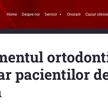
Home
Despre noi
Servicii
Onorarii
Cazuri clinice
mentul ortodont
r pacientilor de
a