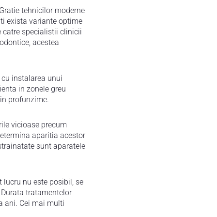
 Gratie tehnicilor moderne
lti exista variante optime
atre specialistii clinicii
todontice, acestea
a cu instalarea unui
cienta in zonele greu
 in profunzime.
urile vicioase precum
 determina aparitia acestor
 strainatate sunt aparatele
t lucru nu este posibil, se
. Durata tratamentelor
a ani. Cei mai multi