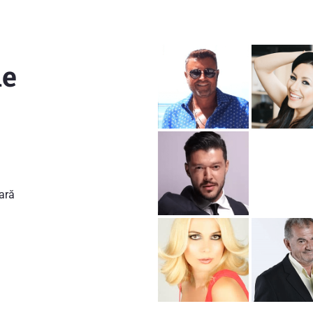
ie
ară