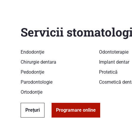
Servicii stomatolog
Endodonţie
Odontoterapie
Chirurgie dentara
Implant dentar
Pedodonţie
Protetică
Parodontologie
Cosmetică dent
Ortodonţie
Prețuri
Programare online