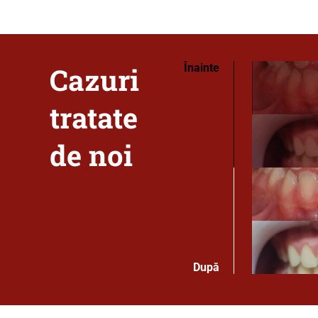
Cazuri
Înainte
tratate
de noi
După