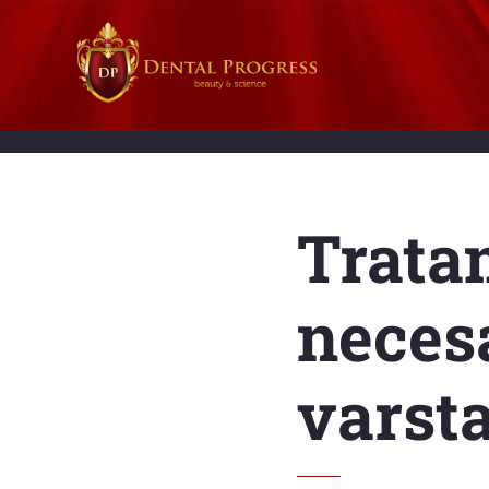
Trata
necesa
varst