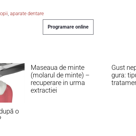
opii
,
aparate dentare
Programare online
Maseaua de minte
Gust nep
(molarul de minte) –
gura: tip
recuperare in urma
tratame
extractiei
 după o
?