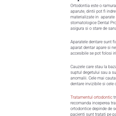
Ortodontia este o ramura 
aparute, dintii pot fi ind
materializate in aparate or
stomatologice Dental Prog
asigura si o stare de san
Aparatele dentare sunt fix
aparat dentar apare si nec
accesibile se pot folosi 
Cauzele care stau la baza
suptul degetului sau a suz
anomalii. Cele mai cautate
dentare invizibile si cele c
Tratamentul ortodontic
tr
recomanda inceperea trata
ortodontice depinde de se
pacienti sunt tratati pe 