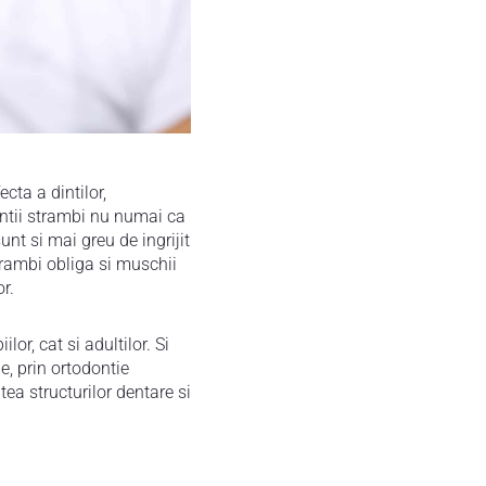
cta a dintilor,
Dintii strambi nu numai ca
unt si mai greu de ingrijit
trambi obliga si muschii
r.
lor, cat si adultilor. Si
ie, prin ortodontie
ea structurilor dentare si