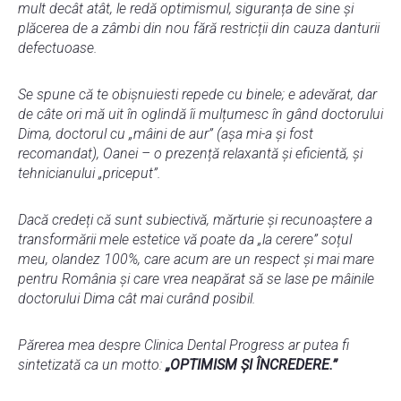
mult decât atât, le redă optimismul, siguranța de sine și
plăcerea de a zâmbi din nou fără restricții din cauza danturii
defectuoase.
Se spune că te obișnuiesti repede cu binele; e adevărat, dar
de câte ori mă uit în oglindă îi mulțumesc în gând doctorului
Dima, doctorul cu „mâini de aur” (așa mi-a și fost
recomandat), Oanei – o prezență relaxantă și eficientă, și
tehnicianului „priceput”.
Dacă credeți că sunt subiectivă, mărturie și recunoaștere a
transformării mele estetice vă poate da „la cerere” soțul
meu, olandez 100%, care acum are un respect și mai mare
pentru România și care vrea neapărat să se lase pe mâinile
doctorului Dima cât mai curând posibil.
Părerea mea despre Clinica Dental Progress ar putea fi
sintetizată ca un motto:
„OPTIMISM ȘI ÎNCREDERE.”