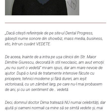
„Dacă citești referinţele de pe site-ul Dental Progress,
găsești nume sonore din showbiz, mass media, business,
etc, într-un cuvânt VEDETE.
De aceea, înainte de a intra pe ușa clinicii din Str. Maior
Dimitrie Giurescu, decorată în stil neoclasic, am avut emoții:
„eu nu sunt o vedetă” mi-am spus, dar am mare nevoie de
ajutor. După o lună de tratamente intensive făcute cu
pricepere, tehnici moderne și fără dureri, am ieșit
victorioasă, cu un zâmbet larg, pe care nu-l mai probasem
de ani, și cu un sentiment de… vedetă.
Deci, domnul doctor Dima tratează NU numai celebrități, dar
ajută și oameni normali ca mine să se simtă vedete și, mai